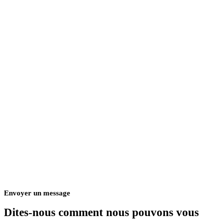
313, 1524 91 SW Edmonton, AB T6X 1M5
Téléphone
587 400 3818
Courriel
info@unpainclinic.com
Heures
Monday, Tuesday, Wednesday, Thursday, Friday
9:00
AM
–
6:00 PM
Envoyer un message
Dites-nous comment nous pouvons vous