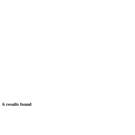
6
results
found
Does shockwave therapy help carpal tunnel?
Can my neck or elbow be part of the problem?