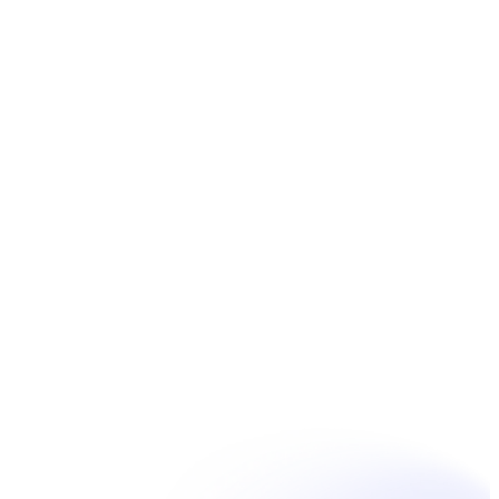
Réserver
Unpain Clinic - Summerside