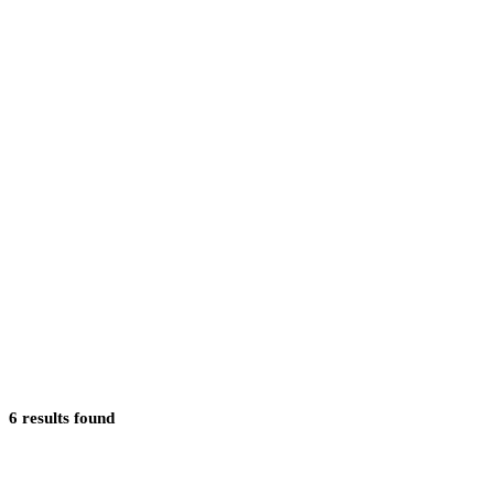
6
results
found
Does shockwave therapy help erectile dysfunction after prostate