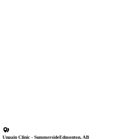
après la première visite.
Schedule My Penile Rehabilitation Post-Prostate Surgery Assessment
Sans pression, sans contrat.
Unpain Clinic - Summerside
Edmonton, AB